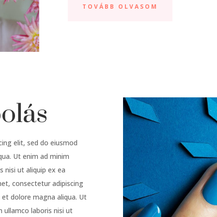
TOVÁBB OLVASOM
polás
cing elit, sed do eiusmod
iqua. Ut enim ad minim
 nisi ut aliquip ex ea
t, consectetur adipiscing
e et dolore magna aliqua. Ut
 ullamco laboris nisi ut