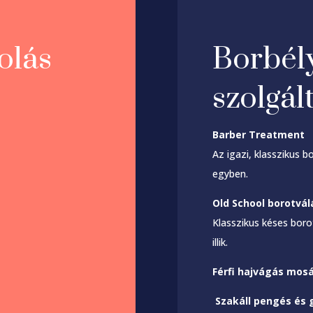
olás
Borbél
szolgál
Barber Treatment 
Az igazi, klasszikus 
egyben.
Old School borotvál
Klasszikus késes boro
illik.
Férfi hajvágás mos
Szakáll pengés és g