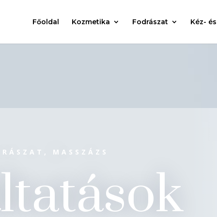
Főoldal
Kozmetika
Fodrászat
Kéz- és
DRÁSZAT, MASSZÁZS
ltatások