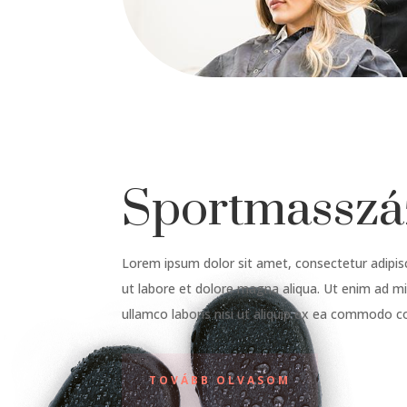
Sportmasszá
Lorem ipsum dolor sit amet, consectetur adipisc
ut labore et dolore magna aliqua. Ut enim ad m
ullamco laboris nisi ut aliquip ex ea commodo 
TOVÁBB OLVASOM