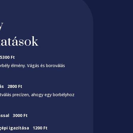
y
tatások
5300 Ft
borbély élmény. Vágás és boroválás
ás 2800 Ft
tválás precízen, ahogy egy borbélyhoz
ással 3000 Ft
épi igazítása 1200 Ft