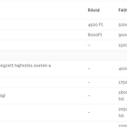
Rövid
Fél
4500 Ft.
5000
8000Ft
900
–
1500
végzett hajfestés esetén a
–
400
–
1750
180
ig)
–
tól
205
)
–
tól
2200