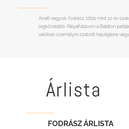
Anett vagyok, fodrász, több mint 10 év szak
legközelebb. Pályafutásom a Balaton partjá
valóban személyre szabott hajvágásra vágy
Árlista
FODRÁSZ ÁRLISTA