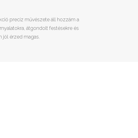
rekció precíz művészete áll hozzám a
nyalatokra, átgondolt festésekre és
 jól érzed magas.