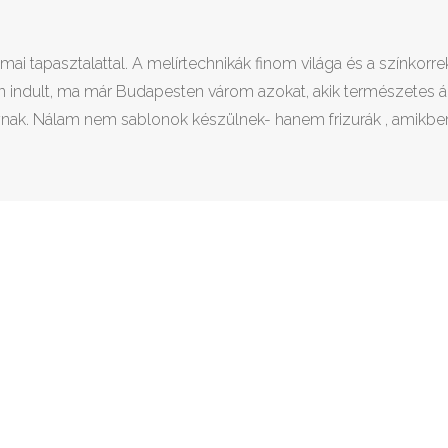
mai tapasztalattal. A melírtechnikák finom világa és a színkor
n indult, ma már Budapesten várom azokat, akik természetes ár
nak. Nálam nem sablonok készülnek- hanem frizurák , amikben