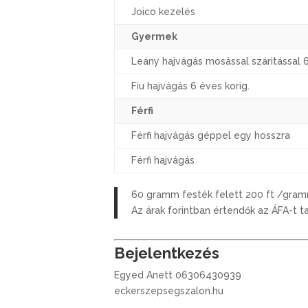
Joico kezelés
Gyermek
Leány hajvágás mosással száritással 
Fiu hajvágás 6 éves korig.
Férfi
Férfi hajvágás géppel egy hosszra
Férfi hajvágás
60 gramm festék felett 200 ft /gram
Az árak forintban értendők az ÁFA-t t
Bejelentkezés
Egyed Anett 06306430939
eckerszepsegszalon.hu