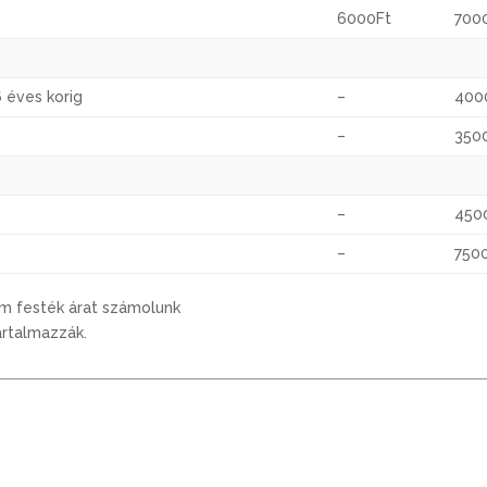
6000Ft
700
6 éves korig
–
400
–
350
–
450
–
7500
m festék árat számolunk
artalmazzák.