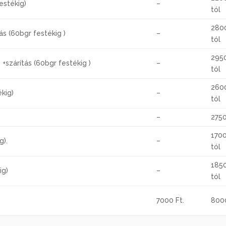
festékig)
–
tól
280
ás (60bgr festékig )
–
tól
295
 +szárítás (60bgr festékig )
–
tól
260
ékig)
–
tól
–
275
1700
g).
–
tól
1850
ig)
–
tól
7000 Ft.
800