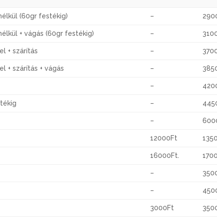
élkül (60gr festékig)
–
290
élkül + vágás (60gr festékig)
–
310
l + szárítás
–
370
l + szárítás + vágás
–
385
–
420
stékig
–
445
–
600
12000Ft
135
16000Ft.
1700
–
350
–
450
3000Ft
350