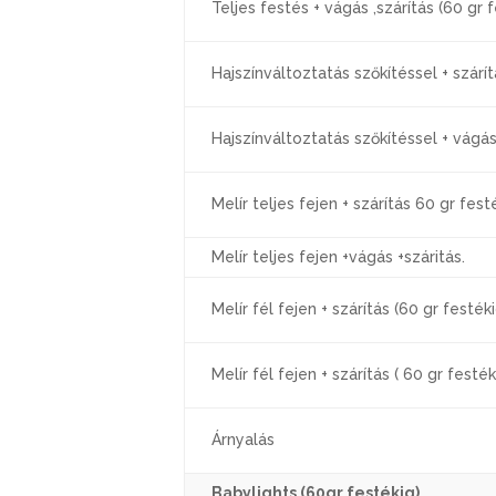
Teljes festés + vágás ,szárítás (60 gr 
Hajszínváltoztatás szőkítéssel + szárít
Hajszínváltoztatás szőkítéssel + vágás
Melír teljes fejen + szárítás 60 gr fest
Melír teljes fejen +vágás +száritás.
Melír fél fejen + szárítás (60 gr festéki
Melír fél fejen + szárítás ( 60 gr festék
Árnyalás
Babylights (60gr festékig)